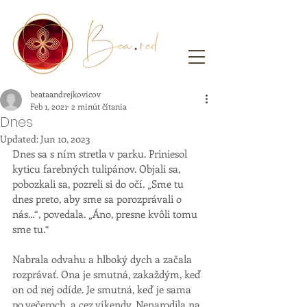
beataandrejkovicov
Feb 1, 2021
2 minút čítania
Dnes
Updated:
Jun 10, 2023
Dnes sa s ním stretla v parku. Priniesol 
kyticu farebných tulipánov. Objali sa, 
pobozkali sa, pozreli si do očí. „Sme tu 
dnes preto, aby sme sa porozprávali o 
nás...“, povedala. „Áno, presne kvôli tomu 
sme tu.“ 
Nabrala odvahu a hlboký dych a začala 
rozprávať. Ona je smutná, zakaždým, keď 
on od nej odíde. Je smutná, keď je sama 
po večeroch, a cez víkendy. Nenarodila na 