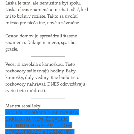
Láska je tam, ale nemusíme byť spolu. 
Láska občas znamená aj nechať odísť, keď 
mi to bráni v rozlete. Takto sa uvoľní 
miesto pre niečo iné, nové a zázračné.
Cestou domov ju sprevádzali šťastné 
znamenia. Ďakujem, merci, spasibo, 
grazie. 
Večer si zavolala s kamoškou. Tieto 
rozhovory stále trvajú hodiny. Baby, 
kamošky, duly, vedmy. Raz budú tieto 
rozhovory nahrávať. DNES odovzdávajú 
svetu tieto múdrosti. 
Mantra sebalásky:
JA VIEM, ŽE MÁM V SEBE KRÁSU A 
HARMÓNIU. VIEM, ŽE SVOJÍM 
TALENTOM POMÁHAM ĽUĎOM 
OTVÁRAŤ KRÁSU A HARMÓNIU.  