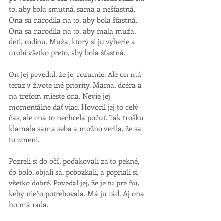
to, aby bola smutná, sama a nešťastná. 
Ona sa narodila na to, aby bola šťastná. 
Ona sa narodila na to, aby mala muža, 
deti, rodinu. Muža, ktorý si ju vyberie a 
urobí všetko preto, aby bola šťastná. 
On jej povedal, že jej rozumie. Ale on má 
teraz v živote iné priority. Mama, dcéra a 
na treťom mieste ona. Nevie jej 
momentálne dať viac. Hovoril jej to celý 
čas, ale ona to nechcela počuť. Tak trošku 
klamala sama seba a možno verila, že sa 
to zmení. 
Pozreli si do očí, poďakovali za to pekné, 
čo bolo, objali sa, pobozkali, a popriali si 
všetko dobré. Povedal jej, že je tu pre ňu, 
keby niečo potrebovala. Má ju rád. Aj ona 
ho má rada. 