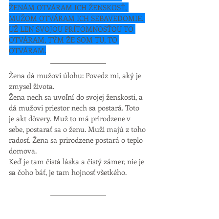
ŽENÁM OTVÁRAM ICH ŽENSKOSŤ, 
MUŽOM OTVÁRAM ICH SEBAVEDOMIE. 
UŽ LEN SVOJOU PRÍTOMNOSŤOU TO 
OTVÁRAM, TÝM ŽE SOM TU, TO 
OTVÁRAM.
Žena dá mužovi úlohu: Povedz mi, aký je 
zmysel života.
Žena nech sa uvoľní do svojej ženskosti, a 
dá mužovi priestor nech sa postará. Toto 
je akt dôvery. Muž to má prirodzene v 
sebe, postarať sa o ženu. Muži majú z toho 
radosť. Žena sa prirodzene postará o teplo 
domova.
Keď je tam čistá láska a čistý zámer, nie je 
sa čoho báť, je tam hojnosť všetkého. 