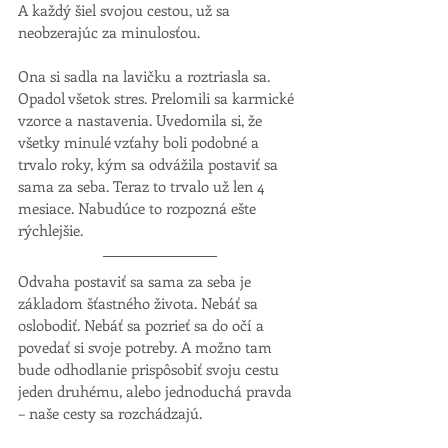
A každý šiel svojou cestou, už sa 
neobzerajúc za minulosťou.  
Ona si sadla na lavičku a roztriasla sa. 
Opadol všetok stres. Prelomili sa karmické 
vzorce a nastavenia. Uvedomila si, že 
všetky minulé vzťahy boli podobné a 
trvalo roky, kým sa odvážila postaviť sa 
sama za seba. Teraz to trvalo už len 4 
mesiace. Nabudúce to rozpozná ešte 
rýchlejšie. 
Odvaha postaviť sa sama za seba je 
základom šťastného života. Nebáť sa 
oslobodiť. Nebáť sa pozrieť sa do očí a 
povedať si svoje potreby. A možno tam 
bude odhodlanie prispôsobiť svoju cestu 
jeden druhému, alebo jednoduchá pravda 
– naše cesty sa rozchádzajú. 