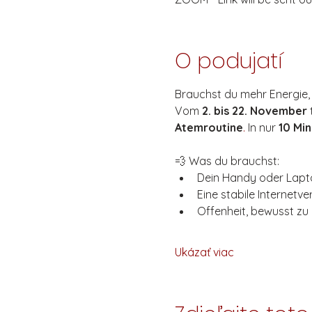
O podujatí
Brauchst du mehr Energie,
Vom 
2. bis 22. November
 
Atemroutine
. 
In nur 
10 Mi
💨 Was du brauchst:
Dein Handy oder Lapt
Eine stabile Internetve
Offenheit, bewusst zu 
Ukázať viac