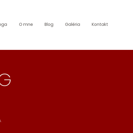
oga
O mne
Blog
Galéria
Kontakt
NG
.