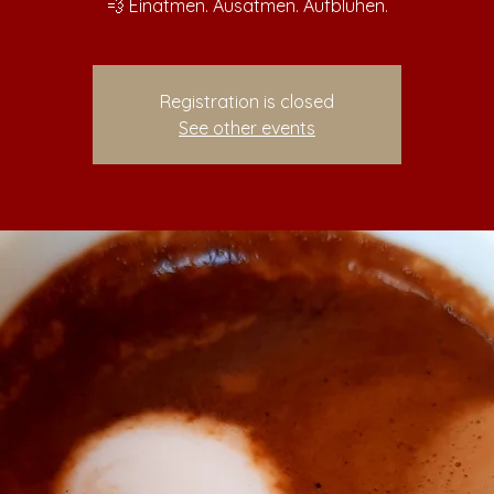
💨 Einatmen. Ausatmen. Aufblühen.
Registration is closed
See other events