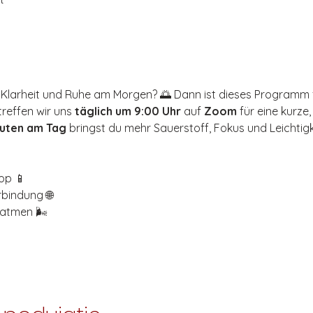
 Klarheit und Ruhe am Morgen? 🌅 Dann ist dieses Programm f
treffen wir uns 
täglich um 9:00 Uhr
 auf 
Zoom
 für eine kurze
nuten am Tag
 bringst du mehr Sauerstoff, Fokus und Leichtigke
op 📱
rbindung 🌐
atmen 🌬️