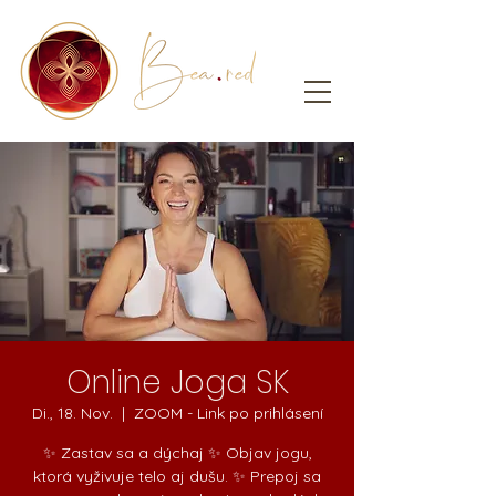
Online Joga SK
Di., 18. Nov.
  |  
ZOOM - Link po prihlásení
✨ Zastav sa a dýchaj ✨ Objav jogu,
ktorá vyživuje telo aj dušu. ✨ Prepoj sa