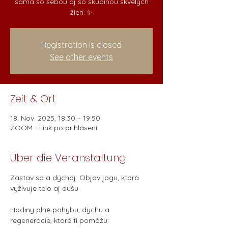
sama so sebou aj so skupinou skvelých
žien. ✨
Registration is closed
See other events
Zeit & Ort
18. Nov. 2025, 18:30 – 19:50
ZOOM - Link po prihlásení
Über die Veranstaltung
Zastav sa a dýchaj. Objav jogu, ktorá 
vyživuje telo aj dušu 
Hodiny plné pohybu, dychu a 
regenerácie, ktoré ti pomôžu: