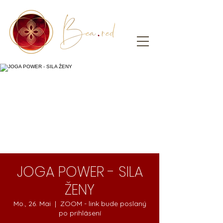
JOGA POWER - SILA
ŽENY
Mo., 26. Mai
  |  
ZOOM - link bude poslaný
po prihlásení