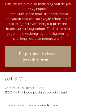
Cítiš, že tvoje telo sa mení a ty potrebuješ
nový impulz?
Tento kurz je pre teba, ak chceš znovu
nadviazať spojenie so svojím telom, nájsť
silu, zregenerovať energiu a premeniť
frustráciu na čistý pohon. Žiadna "jemná
joga" – ale vedomý, dynamický tréning
pre ženy, ktoré sa neboja žiariť.
Registration is closed
See other events
Zeit & Ort
26. Mai 2025, 18:30 – 19:40
ZOOM - link bude poslaný po prihlásení