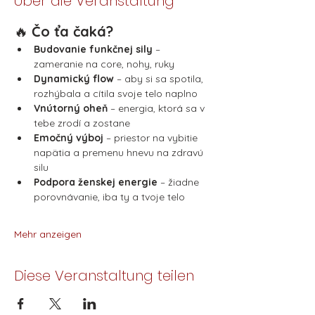
Über die Veranstaltung
🔥 
Čo ťa čaká?
Budovanie funkčnej sily
 – 
zameranie na core, nohy, ruky
Dynamický flow
 – aby si sa spotila, 
rozhýbala a cítila svoje telo naplno
Vnútorný oheň
 – energia, ktorá sa v 
tebe zrodí a zostane
Emočný výboj
 – priestor na vybitie 
napätia a premenu hnevu na zdravú 
silu
Podpora ženskej energie
 – žiadne 
porovnávanie, iba ty a tvoje telo
Mehr anzeigen
Diese Veranstaltung teilen