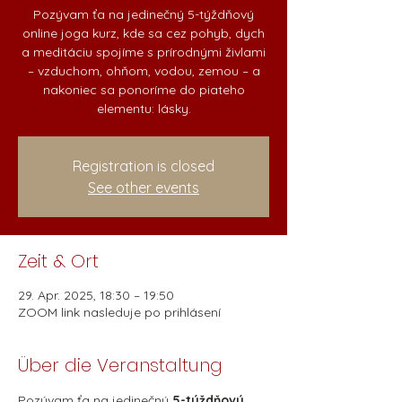
Pozývam ťa na jedinečný 5-týždňový
online joga kurz, kde sa cez pohyb, dych
a meditáciu spojíme s prírodnými živlami
– vzduchom, ohňom, vodou, zemou – a
nakoniec sa ponoríme do piateho
elementu: lásky.
Registration is closed
See other events
Zeit & Ort
29. Apr. 2025, 18:30 – 19:50
ZOOM link nasleduje po prihlásení
Über die Veranstaltung
Pozývam ťa na jedinečný 
5-týždňový 