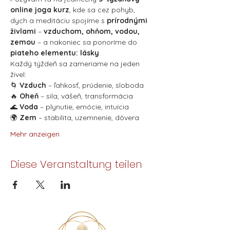
online joga kurz
, kde sa cez pohyb, 
dych a meditáciu spojíme s 
prírodnými 
živlami
 – 
vzduchom, ohňom, vodou, 
zemou
 – a nakoniec sa ponoríme do 
piateho elementu: lásky
.
Každý týždeň sa zameriame na jeden 
živel:
🌀 
Vzduch
 – ľahkosť, prúdenie, sloboda
🔥 
Oheň
 – sila, vášeň, transformácia
🌊 
Voda
 – plynutie, emócie, intuícia
🌍 
Zem
 – stabilita, uzemnenie, dôvera
Mehr anzeigen
Diese Veranstaltung teilen