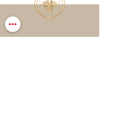
Leave me a message
Send
DSGVO
AGB