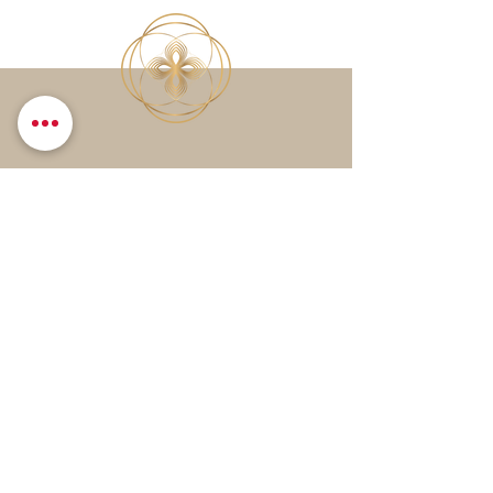
Leave me a message
Send
DSGVO