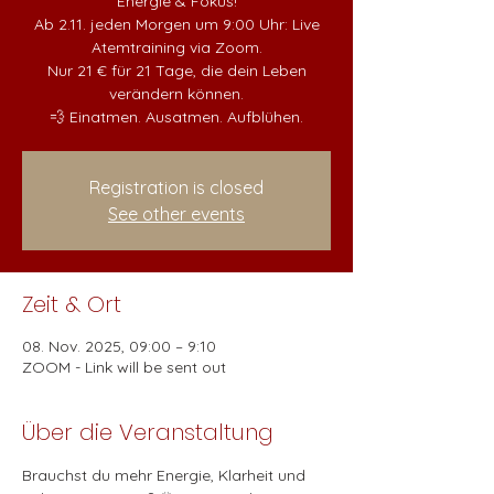
Energie & Fokus!
Ab 2.11. jeden Morgen um 9:00 Uhr: Live
Atemtraining via Zoom.
Nur 21 € für 21 Tage, die dein Leben
verändern können.
💨 Einatmen. Ausatmen. Aufblühen.
Registration is closed
See other events
Zeit & Ort
08. Nov. 2025, 09:00 – 9:10
ZOOM - Link will be sent out
Über die Veranstaltung
Brauchst du mehr Energie, Klarheit und 