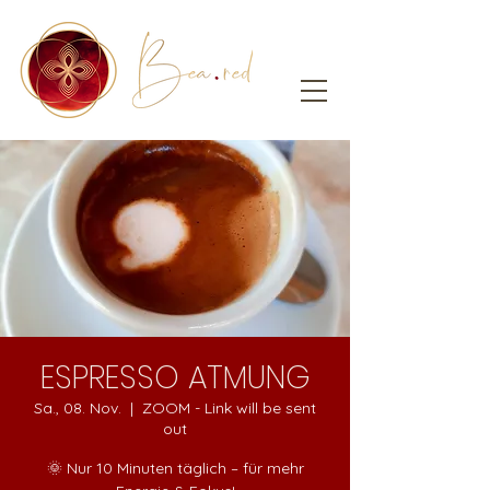
ESPRESSO ATMUNG
Sa., 08. Nov.
  |  
ZOOM - Link will be sent
out
🌞 Nur 10 Minuten täglich – für mehr