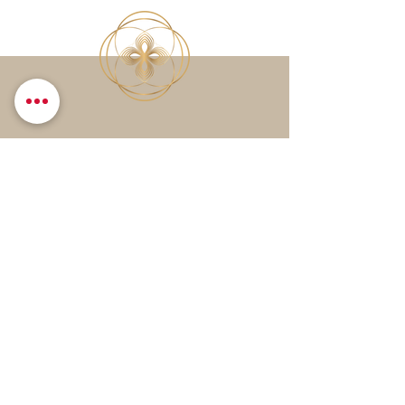
Leave me a message
Send
DSGVO