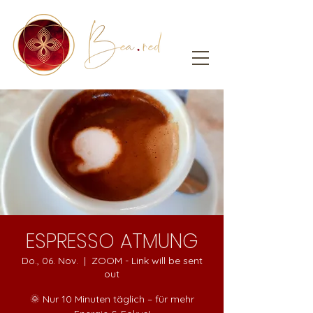
ESPRESSO ATMUNG
Do., 06. Nov.
  |  
ZOOM - Link will be sent
out
🌞 Nur 10 Minuten täglich – für mehr