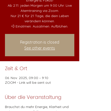
Energie & Fokus!
Ab 2.11. jeden Morgen um 9:00 Uhr: Live
Atemtraining via Zoom.
Nur 21 € für 21 Tage, die dein Leben
verändern können.
💨 Einatmen. Ausatmen. Aufblühen.
Registration is closed
See other events
Zeit & Ort
06. Nov. 2025, 09:00 – 9:10
ZOOM - Link will be sent out
Über die Veranstaltung
Brauchst du mehr Energie, Klarheit und 