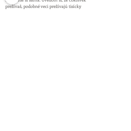
prežívaš, podobné veci prežívajú tisícky 
iných žien. 
Uzemňuj sa, lebo vďaka spojeniu so 