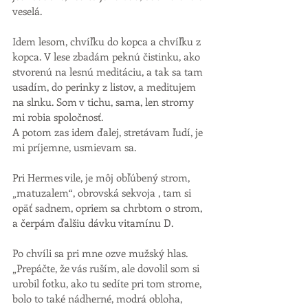
veselá. 
Idem lesom, chvíľku do kopca a chvíľku z 
kopca. V lese zbadám peknú čistinku, ako 
stvorenú na lesnú meditáciu, a tak sa tam 
usadím, do perinky z listov, a meditujem 
na slnku. Som v tichu, sama, len stromy 
mi robia spoločnosť. 
A potom zas idem ďalej, stretávam ľudí, je 
mi príjemne, usmievam sa. 
Pri Hermes vile, je môj obľúbený strom, 
„matuzalem“, obrovská sekvoja , tam si 
opäť sadnem, opriem sa chrbtom o strom, 
a čerpám ďalšiu dávku vitamínu D.
Po chvíli sa pri mne ozve mužský hlas. 
„Prepáčte, že vás ruším, ale dovolil som si 
urobil fotku, ako tu sedíte pri tom strome, 
bolo to také nádherné, modrá obloha, 