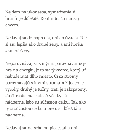
Nejdem na úkor seba, vymedzenie si 
hraníc je dôležité. Robím to, čo naozaj 
chcem. 
Nedávaj sa do popredia, ani do úzadia. Nie 
si ani lepšia ako druhé ženy, a ani horšia 
ako iné ženy. 
Neporovnávaj sa s inými, porovnávanie je 
hra na energiu, je to starý vzorec, ktorý už 
nebude mať dlho miesto. Či sa stromy 
porovnávajú s inými stromami? Jeden je 
vysoký, druhý je tučný, tretí je zakrpatený, 
ďalší rastie na skale. A všetky sú 
nádherné, lebo sú súčasťou celku. Tak ako 
ty si súčasťou celku a preto si dôležitá a 
nádherná. 
Nedávaj sama seba na piedestál a ani 