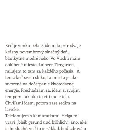
Keď je vonku pekne, idem do prírody. Je 
krásny novembrový slnečný deň, 
blankytné modré nebo. Vo Viedni mám 
obľúbené miesto, Lainzer Tiergarten, 
milujem to tam za každého počasia.  A 
teraz keď svieti slnko, to miesto je ako 
stvorené na dočerpanie životodarnej 
energie. Prechádzam sa, idem si svojím 
tempom, tak ako to cíti moje telo. 
Chvíľami idem, potom zase sedím na 
lavičke. 
Telefonujem s kamarátkami, Helga mi 
vraví „bleib gesund und fröhlich“, áno, aké 
jednoduché, veď to je základ, buď zdravá a 