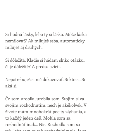
Si hodná lásky, lebo ty si láska. Môže láska 
nemilovať? Ak miluješ seba, automaticky 
miluješ aj druhých. 
Si dôležitá. Kladie si hádam slnko otázku, 
či je dôležité? A predsa svieti. 
Nepotrebuješ si nič dokazovať. Si kto si. Si 
aká si. 
Čo som urobila, urobila som. Stojím si za 
svojím rozhodnutím, nech je akékoľvek. V 
živote mám mnohokrát pocity zlyhania, a 
to každý jeden deň. Mohla som sa 
rozhodnúť inak... Nie. Rozhodla som sa 
tak, lebo som sa tak rozhodnúť mala. Je to 