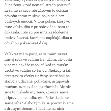
Silné ženy, ktoré nemajú strach postaviť 
sa samé za seba, ale zároveň to dokážu 
povedať tomu mužovi pokojne a bez 
búrlivých emócií. V tom pokoji, ktorý vo 
mne vďaka dňu v prírode vládol, som to 
dokázala. Toto sú pre mňa každodenné 
malé víťazstvá, ktoré ma napĺňajú silou a 
odvahou pokračovať ďalej. 
Veľakrát mám pocit, že sa mám zastať 
samej seba vo vzťahu k mužom, ale oveľa 
viac ma dokáže zabolieť, keď to musím 
urobiť vo vzťahu so ženou. Niekedy si tak 
predstavím všetky tie ženy, ktoré boli po 
stáročia utláčané, potláčané, ustupovali 
mužom, svetu vládol patriarchát. Ale nie 
sme to niekedy my ženy, ktoré sa samé 
pripravujeme o silu, tým že kritizujeme 
samé seba? Alebo tým že sa porovnávame 
s druhými ženami, hľadáme na nich 