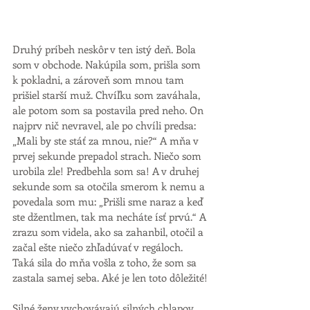
Druhý príbeh neskôr v ten istý deň. Bola 
som v obchode. Nakúpila som, prišla som 
k pokladni, a zároveň som mnou tam 
prišiel starší muž. Chvíľku som zaváhala, 
ale potom som sa postavila pred neho. On 
najprv nič nevravel, ale po chvíli predsa: 
„Mali by ste stáť za mnou, nie?“ A mňa v 
prvej sekunde prepadol strach. Niečo som 
urobila zle! Predbehla som sa! A v druhej 
sekunde som sa otočila smerom k nemu a 
povedala som mu: „Prišli sme naraz a keď 
ste džentlmen, tak ma necháte ísť prvú.“ A 
zrazu som videla, ako sa zahanbil, otočil a 
začal ešte niečo zhľadúvať v regáloch. 
Taká sila do mňa vošla z toho, že som sa 
zastala samej seba. Aké je len toto dôležité!
Silné ženy vychovávajú silných chlapov. 