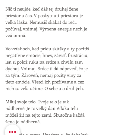
Nič ti neujde, keď dáš tej druhej žene 
priestor a čas. V poskytnutí priestoru je 
veľká láska. Nemusíš skákať do reči, 
počúvaj, vnímaj. Výmena energie nech je 
vzájomná. 
Vo vzťahoch, keď prídu skúšky a ty pocítiš 
negatívne emócie, hnev, závisť, frustráciu, 
len si polož ruku na srdce a chvíľu tam 
dýchaj. Vnímaj. Srdce ti dá odpoveď, čo je 
za tým. Zároveň, nemaj pocity viny za 
tieto emócie. Všetci ich prežívame a cez 
nich sa veľa učíme. O sebe a o druhých. 
Miluj svoje telo. Tvoje telo je tak 
nádherné. Je to veľký dar. Vďaka telu 
môžeš žiť na tejto zemi. Skutočne každá 
žena je nádherná. 
Nikdy nie si sama. Uvedom si, že čokoľvek 