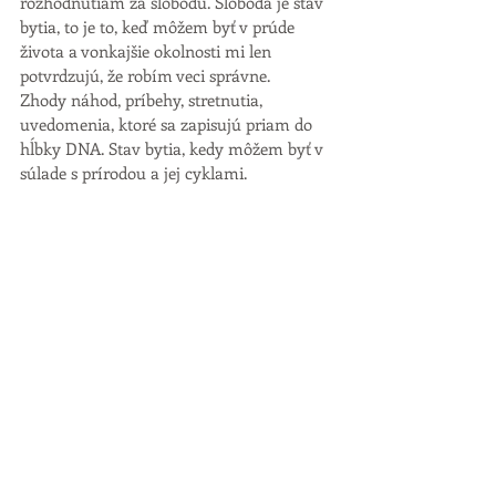
rozhodnutiam za slobodu. Sloboda je stav 
bytia, to je to, keď môžem byť v prúde 
života a vonkajšie okolnosti mi len 
potvrdzujú, že robím veci správne. 
Zhody náhod, príbehy, stretnutia, 
uvedomenia, ktoré sa zapisujú priam do 
hĺbky DNA. Stav bytia, kedy môžem byť v 
súlade s prírodou a jej cyklami. 