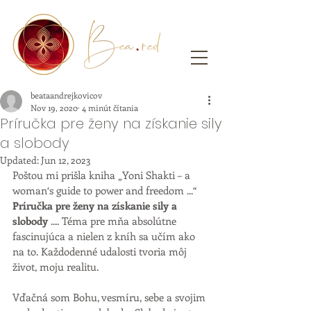
beataandrejkovicov
Nov 19, 2020
4 minút čítania
Príručka pre ženy na získanie sily
a slobody
Updated:
Jun 12, 2023
Poštou mi prišla kniha „Yoni Shakti – a 
woman‘s guide to power and freedom ...“
Príručka pre ženy na získanie sily a 
slobody
 .... Téma pre mňa absolútne 
fascinujúca a nielen z kníh sa učím ako 
na to. Každodenné udalosti tvoria môj 
život, moju realitu. 
Vďačná som Bohu, vesmíru, sebe a svojim 