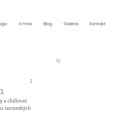
oga
O mne
Blog
Galéria
Kontakt
.
 a chillovať. 
ňu tatranských 