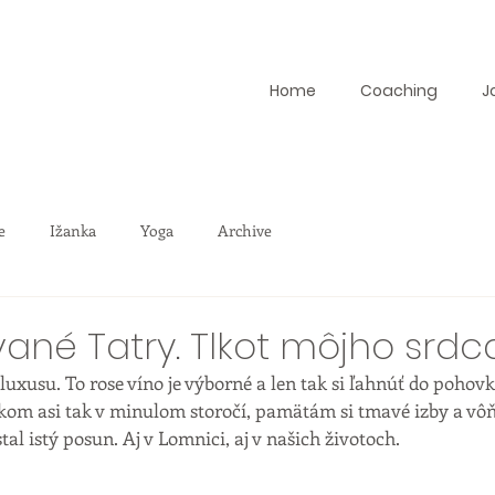
Home
Coaching
J
e
Ižanka
Yoga
Archive
ané Tatry. Tlkot môjho srdca
uxusu. To rose víno je výborné a len tak si ľahnúť do pohovky
skom asi tak v minulom storočí, pamätám si tmavé izby a vô
tal istý posun. Aj v Lomnici, aj v našich životoch. 